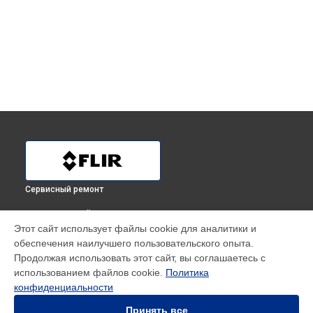
Сервисный ремонт
ВЫБЕРИ СВОЙ ГОРОД
Этот сайт использует файлы cookie для аналитики и
Замена кабеля тепловизионного бинокля BTS-XR Flir в
обеспечения наилучшего пользовательского опыта.
Краснодаре
Продолжая использовать этот сайт, вы соглашаетесь с
Замена кабеля тепловизионного бинокля BTS-XR Flir в
использованием файлов cookie.
Политика
Ростове-на-Дону
конфиденциальности
Замена кабеля тепловизионного бинокля BTS-XR Flir в
Нижнем Новгороде
Принять все