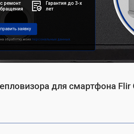
с ремонт
Гарантия до 3-х
обращения
лет
править заявку
 на обработку моих
персональных данных.
епловизора для смартфона Flir 