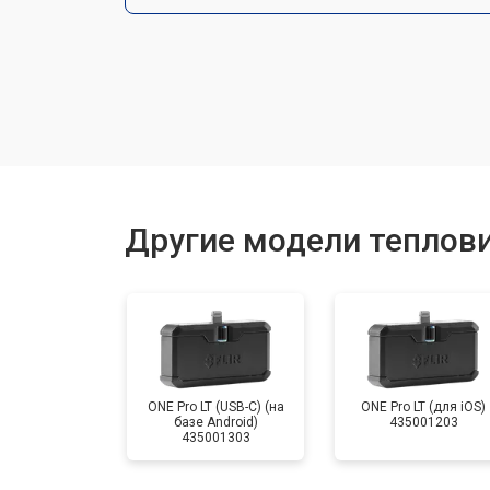
Замена разъемов
Замена корпуса
Ремонт или замена детектора
Другие модели теплови
ONE Pro LT (USB-C) (на
ONE Pro LT (для iOS)
базе Android)
435001203
435001303