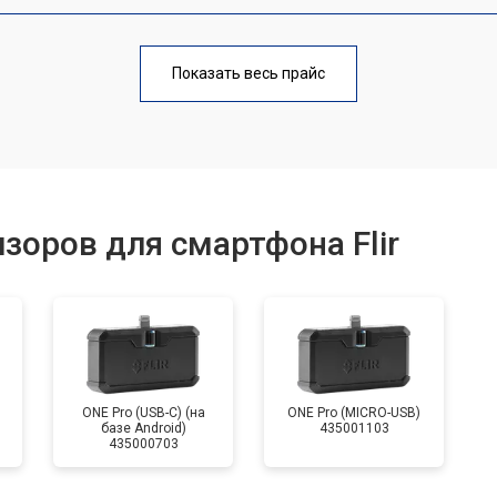
от 40 мин
о
Показать весь прайс
от 60 мин
о
от 70 мин
о
зоров для смартфона Flir
ONE Pro (USB-C) (на
ONE Pro (MICRO-USB)
базе Android)
435001103
435000703